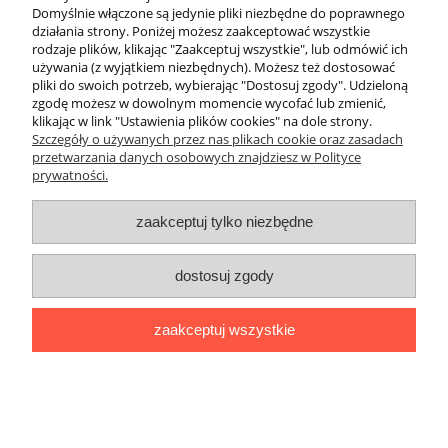
Domyślnie włączone są jedynie pliki niezbędne do poprawnego
Nie znaleziono produktów spełniających podane kryteria.
działania strony. Poniżej możesz zaakceptować wszystkie
rodzaje plików, klikając "Zaakceptuj wszystkie", lub odmówić ich
używania (z wyjątkiem niezbędnych). Możesz też dostosować
pliki do swoich potrzeb, wybierając "Dostosuj zgody". Udzieloną
zgodę możesz w dowolnym momencie wycofać lub zmienić,
Informacje
klikając w link "Ustawienia plików cookies" na dole strony.
Szczegóły o używanych przez nas plikach cookie oraz zasadach
przetwarzania danych osobowych znajdziesz w Polityce
Płatności i dostawa
prywatności.
O nas
zaakceptuj tylko niezbędne
pokaż pełną wersję strony
dostosuj zgody
Sklep internetowy Shoper.pl
zaakceptuj wszystkie