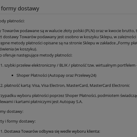
i formy dostawy
ody płatności:
 Towarów podawane są w walucie złoty polski (PLN) oraz w kwocie brutto, t
t dostawy Towarów podawany jest osobno w koszyku Sklepu, w zależności
ępne metody płatności opisane są na stronie Sklepu w zakładce „Formy płat
wienia (w koszyku).
p oferuje następujące metody płatności:
szybki przelew elektroniczny / BLIK / płatność tzw. wirtualnym portfelem
Shoper Płatności (Autopay oraz Przelewy24)
płatność kartą: Visa, Visa Electron, MasterCard, MasterCard Electronic
zypadku wyboru płatności poprzez Shoper Płatności, podmiotem świadczący
lewami i kartami płatniczymi jest Autopay S.A.
ormy dostawy:
ty i formy dostawy:
Dostawa Towarów odbywa się wedle wyboru klienta: