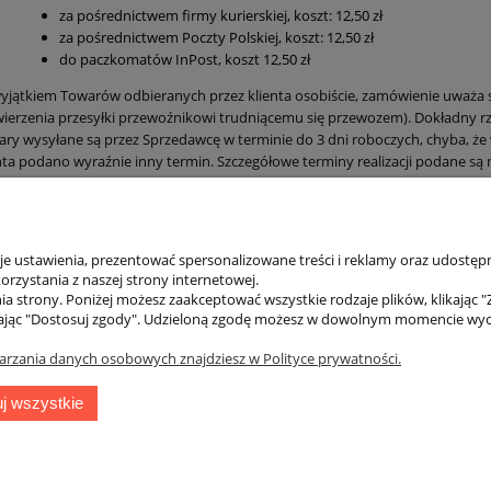
za pośrednictwem firmy kurierskiej, koszt: 12,50 zł
za pośrednictwem Poczty Polskiej, koszt: 12,50 zł
do paczkomatów InPost, koszt 12,50 zł
yjątkiem Towarów odbieranych przez klienta osobiście, zamówienie uważa się
ierzenia przesyłki przewoźnikowi trudniącemu się przewozem). Dokładny rze
ry wysyłane są przez Sprzedawcę w terminie do 3 dni roboczych, chyba, że
nta podano wyraźnie inny termin. Szczegółowe terminy realizacji podane są n
edawca standardowo obsługuje zamówienia na terenie Rzeczpospolitej Pols
adce “Czas i koszty dostawy”.
 ustawienia, prezentować spersonalizowane treści i reklamy oraz udostępn
rzystania z naszej strony internetowej.
a strony. Poniżej możesz zaakceptować wszystkie rodzaje plików, klikając "
ając "Dostosuj zgody". Udzieloną zgodę możesz w dowolnym momencie wycofać
arzania danych osobowych znajdziesz w Polityce prywatności.
Płatności i dostawa
O n
j wszystkie
Formy płatności
O na
Koszty i formy dostawy
Czas realizacji zamówienia