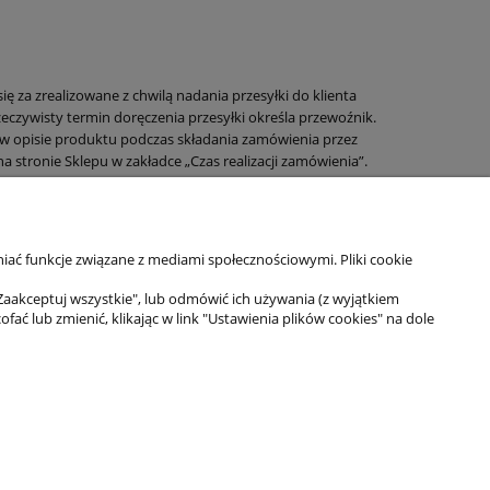
 za zrealizowane z chwilą nadania przesyłki do klienta
czywisty termin doręczenia przesyłki określa przewoźnik.
 w opisie produktu podczas składania zamówienia przez
a stronie Sklepu w zakładce „Czas realizacji zamówienia”.
kiej za pokryciem kosztów wskazanych na stronie Sklepu w
iać funkcje związane z mediami społecznościowymi. Pliki cookie
Zaakceptuj wszystkie", lub odmówić ich używania (z wyjątkiem
 lub zmienić, klikając w link "Ustawienia plików cookies" na dole
as
s