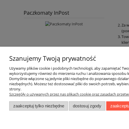
Paczkomaty InPost
Za w
(pow
Towa
klie
Sprz
zakł
Szanujemy Twoją prywatność
Używamy plików cookie i podobnych technologii, aby zapamiętać Twoje
wykorzystujemy również do mierzenia ruchu i analizowania sposobu ko
Domyślnie włączone są jedynie pliki niezbędne do poprawnego działani
niezbędnych). Możesz też dostosować pliki do swoich potrzeb, wybier
strony.
Szczegóły o używanych przez nas plikach cookie oraz zasadach przetw
Informacje
zaakceptuj tylko niezbędne
dostosuj zgody
zaakceptu
Zwroty i reklamacje