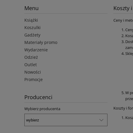
Menu
Koszty 
Książki
Ceny i met
Koszulki
Ceny
Gadżety
Kosz
Dost
Materiały promo
zamó
Wydarzenie
Skle
Odzież
Outlet
Nowości
Promocje
W pr
Producenci
prze
Koszty i f
Wybierz producenta
Kosz