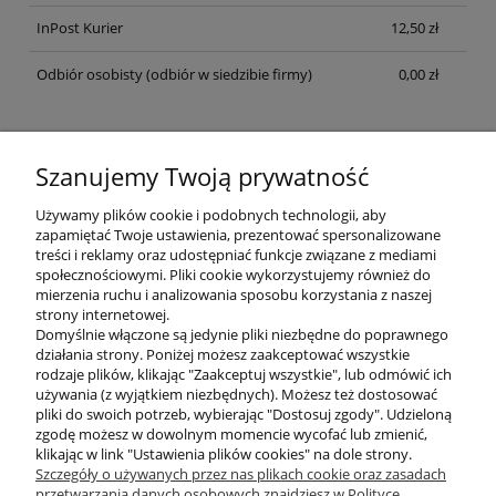
InPost Kurier
12,50 zł
Odbiór osobisty
(odbiór w siedzibie firmy)
0,00 zł
Opinie o produkcie (0)
Szanujemy Twoją prywatność
Imię lub pseudonim:
Używamy plików cookie i podobnych technologii, aby
zapamiętać Twoje ustawienia, prezentować spersonalizowane
treści i reklamy oraz udostępniać funkcje związane z mediami
społecznościowymi. Pliki cookie wykorzystujemy również do
mierzenia ruchu i analizowania sposobu korzystania z naszej
Twoja opinia:
strony internetowej.
Domyślnie włączone są jedynie pliki niezbędne do poprawnego
działania strony. Poniżej możesz zaakceptować wszystkie
rodzaje plików, klikając "Zaakceptuj wszystkie", lub odmówić ich
używania (z wyjątkiem niezbędnych). Możesz też dostosować
pliki do swoich potrzeb, wybierając "Dostosuj zgody". Udzieloną
zgodę możesz w dowolnym momencie wycofać lub zmienić,
klikając w link "Ustawienia plików cookies" na dole strony.
wyślij
Szczegóły o używanych przez nas plikach cookie oraz zasadach
przetwarzania danych osobowych znajdziesz w Polityce