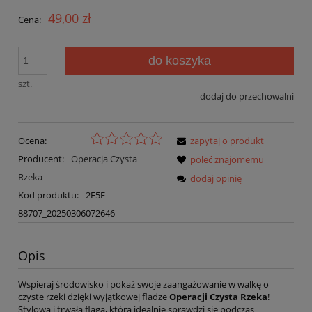
49,00 zł
Cena:
do koszyka
szt.
dodaj do przechowalni
Ocena:
zapytaj o produkt
Producent:
Operacja Czysta
poleć znajomemu
Rzeka
dodaj opinię
Kod produktu:
2E5E-
88707_20250306072646
Opis
Wspieraj środowisko i pokaż swoje zaangażowanie w walkę o
czyste rzeki dzięki wyjątkowej fladze
Operacji
Czysta Rzeka
!
Stylowa i trwała flaga, która idealnie sprawdzi się podczas