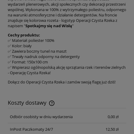
wydarzeń plenerowych, akcji społecznych czy dekoracji przestrzeni
wspólnej. Wykonana w 100% z wytrzymałego poliestru, odpornego
na warunki atmosferyczne i działanie detergentów. Na froncie
znajduje się kolorowa rozeta - logotyp Operacji Czysta Rzeka z
napisem "
Spotkajmy się nad Wisłą
"
Cechy produktu:
✅ Materiał: poliester 100%
✅ Kolor: biały
✅ Zawiera boczny tunel na maszt
✅ Trwały nadruk odporny na detergenty
✅ Format: 150x100 cm
✅ Wspierasz ogólnopolską akcję sprzątania rzek i terenów zielnych
- Operację Czysta Rzeka!
Dołącz do Operacji Czysta Rzeka i zamów swoją flagę już dziś!
Koszty dostawy
Cena nie zawiera ewentualnych kosztów płatności
Odbiór osobisty w dniu wydarzenia
0,00 zł
InPost Paczkomaty 24/7
12,50 zł