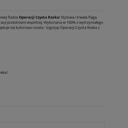
owej fladze
Operacji
Czysta Rzeka
! Stylowa i trwała flaga,
oracji przestrzeni wspólnej. Wykonana w 100% z wytrzymałego
jduje się kolorowa rozeta - logotyp Operacji Czysta Rzeka z
zeka!