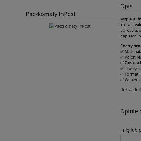
Opis
Paczkomaty InPost
Wspieraj ś
która idea
poliestru, 
napisem "
Cechy pro
✅ Materiał:
✅ Kolor: bi
✅ Zawiera 
✅ Trwały n
✅ Format:
✅ Wspierasz
Dołącz do O
Opinie 
Imię lub 