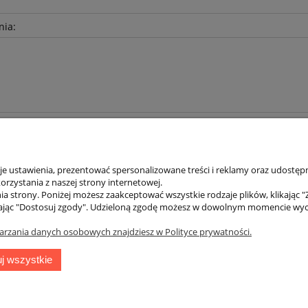
nia:
 ustawienia, prezentować spersonalizowane treści i reklamy oraz udostępn
rzystania z naszej strony internetowej.
a strony. Poniżej możesz zaakceptować wszystkie rodzaje plików, klikając "
ając "Dostosuj zgody". Udzieloną zgodę możesz w dowolnym momencie wycofać
arzania danych osobowych znajdziesz w Polityce prywatności.
Płatności i dostawa
O n
j wszystkie
Formy płatności
O na
Koszty i formy dostawy
Czas realizacji zamówienia