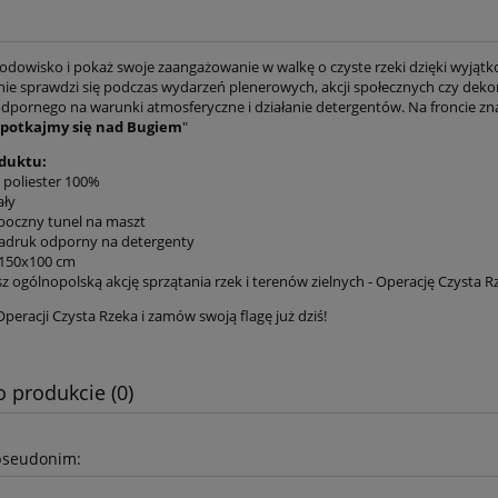
rodowisko i pokaż swoje zaangażowanie w walkę o czyste rzeki dzięki wyjątk
lnie sprawdzi się podczas wydarzeń plenerowych, akcji społecznych czy dek
odpornego na warunki atmosferyczne i działanie detergentów. Na froncie zna
Spotkajmy się nad Bugiem
"
duktu:
 poliester 100%
ały
boczny tunel na maszt
adruk odporny na detergenty
 150x100 cm
 ogólnopolską akcję sprzątania rzek i terenów zielnych - Operację Czysta R
peracji Czysta Rzeka i zamów swoją flagę już dziś!
o produkcie (0)
pseudonim: