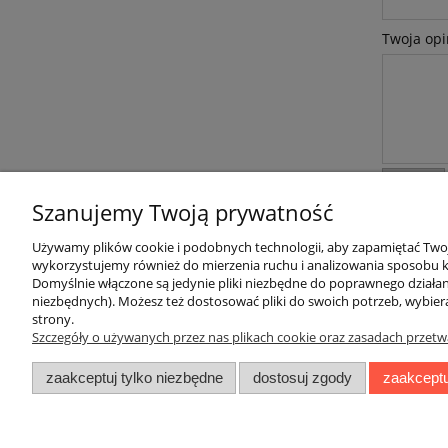
Twoja opi
wyślij
Szanujemy Twoją prywatność
Używamy plików cookie i podobnych technologii, aby zapamiętać Twoje
wykorzystujemy również do mierzenia ruchu i analizowania sposobu ko
Domyślnie włączone są jedynie pliki niezbędne do poprawnego działani
niezbędnych). Możesz też dostosować pliki do swoich potrzeb, wybier
strony.
Szczegóły o używanych przez nas plikach cookie oraz zasadach przetw
Informacje
zaakceptuj tylko niezbędne
dostosuj zgody
zaakceptu
Zwroty i reklamacje